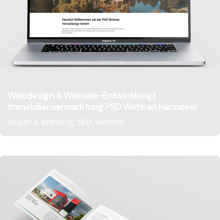
Webdesign & Website-Entwicklung |
Immobilienvermarktung PSD Wohnen Hannover
Design & Branding
SEO
Website