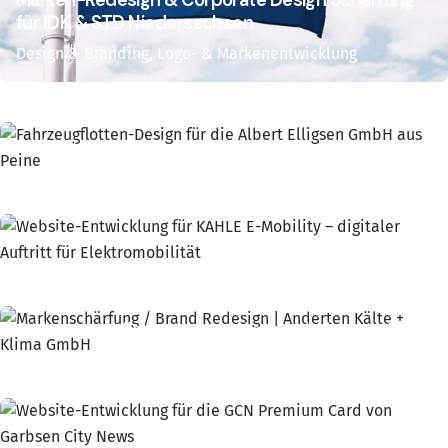
Marken-Redesign & Corporate Design Schärfung
für IDK & STD Niedersachsen
Design & Branding
Logo- & Markenentwicklung
Fahrzeugflotten-Design für die Albert Elligsen
GmbH aus Peine
Design & Branding
Website-Entwicklung für KAHLE E-Mobility –
digitaler Auftritt für Elektromobilität
Website
Markenschärfung / Brand Redesign | Anderten
Kälte + Klima GmbH
Design & Branding
Logo- & Markenentwicklung
Website
Website-Entwicklung für die GCN Premium Card
von Garbsen City News
Website